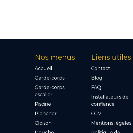
Nos menus
Liens utiles
Accueil
Contact
Garde-corps
Blog
Garde-corps
FAQ
escalier
Installateurs de
Piscine
confiance
Plancher
CGV
Cloison
Mention​s légales
Douche
Politique de