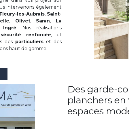
gne dans vos projets sur
ous intervenons également
Fleury-les-Aubrais
,
Saint-
elle
,
Olivet
,
Saran
,
La
t
Ingré
. Nos réalisations
,
sécurité renforcée
, et
ns des
particuliers
et des
tions haut de gamme.
S
Des garde-cor
planchers en 
espaces mode