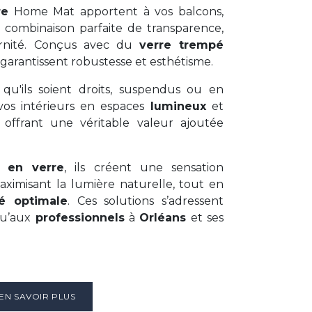
re
Home Mat apportent à vos balcons,
e combinaison parfaite de transparence,
rnité. Conçus avec du
verre trempé
 garantissent robustesse et esthétisme.
, qu'ils soient droits, suspendus ou en
vos intérieurs en espaces
lumineux
et
 offrant une véritable valeur ajoutée
s en verre
, ils créent une sensation
ximisant la lumière naturelle, tout en
té optimale
. Ces solutions s’adressent
u’aux
professionnels
à
Orléans
et ses
EN SAVOIR PLUS