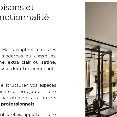
oisons et
onctionnalité
Mat s’adaptent à tous les
t modernes ou classiques.
mé
,
extra clair
ou
satiné
,
âce à leur traitement anti-
 structurer vos espaces
nosité et en ajoutant une
 parfaitement aux projets
s
professionnels
.
ant à elles, apportent une