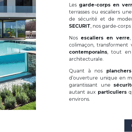
Les
garde-corps en ver
terrasses ou escaliers un
de sécurité et de mode
SECURIT
, nos garde-corps
Nos
escaliers en verre
colimaçon, transforment 
contemporains
, tout en
architecturale.
Quant à nos
plancher
d’ouverture unique en ma
garantissant une
sécuri
autant aux
particuliers
q
environs.