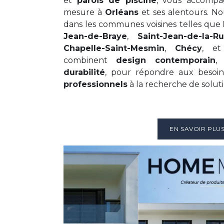
et
parois de piscine
, vous accompa
mesure à
Orléans
et ses alentours. N
dans les communes voisines telles que
Jean-de-Braye
,
Saint-Jean-de-la-Ru
Chapelle-Saint-Mesmin
,
Chécy
, e
combinent
design contemporain
durabilité
, pour répondre aux besoi
professionnels
à la recherche de solu
EN SAVOIR PLU