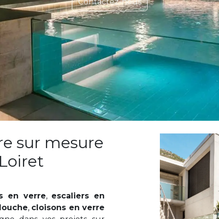
Contactez-nous
rre sur mesure
Loiret
s en verre
,
escaliers en
douche
,
cloisons en verre