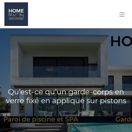
SE RENDRE AU CONTENU
Qu’est-ce qu’un garde-corps en
verre fixé en applique sur pistons