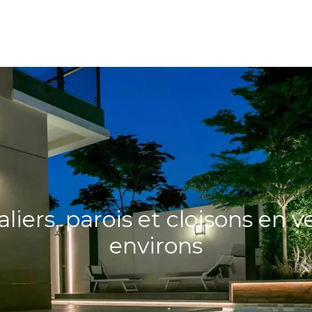
ions
Qui sommes nous ?
Contact
liers, parois et cloisons en v
environs