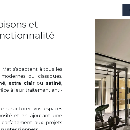
oisons et
onctionnalité
Mat s’adaptent à tous les
t modernes ou classiques.
mé
,
extra clair
ou
satiné
,
âce à leur traitement anti-
 structurer vos espaces
nosité et en ajoutant une
 parfaitement aux projets
s
professionnels
.