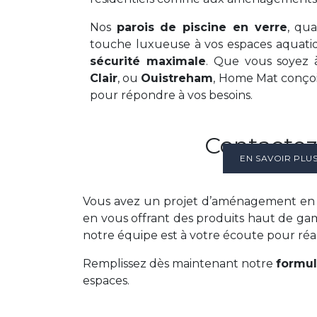
Nos
parois de piscine en verre
, qu
touche luxueuse à vos espaces aquati
sécurité maximale
. Que vous soyez
Clair
, ou
Ouistreham
, Home Mat conçoi
pour répondre à vos besoins.
Contactez
EN SAVOIR PLU
Vous avez un projet d’aménagement en v
en vous offrant des produits haut de 
notre équipe est à votre écoute pour réal
Remplissez dès maintenant notre
formul
espaces.