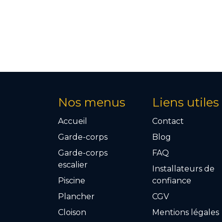
Nos menus
Liens utiles
Accueil
Contact
Garde-corps
Blog
Garde-corps
FAQ
escalier
Installateurs de
Piscine
confiance
Plancher
CGV
Cloison
Mention​s légales